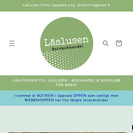
vidare
Läslusen finns Uppsala city, Drottninggatan 6
till
innehåll
Varukorg
VÄLKOMMEN TILL LÄSLUSEN - BOKHANDEL & BOKKLUBB
FÖR BARN!
I sommar är BUTIKEN i Uppsala ÖPPEN som vanligt men
WEBBSHOPPEN har lite längre leveranstider
 vidare till
oduktinformation