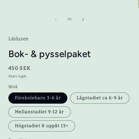
i
modalfönster
av
1
/
5
i
Läslusen
Bok- & pysselpaket
Ordinarie
450 SEK
pris
Skatt ingår.
Nivå
Förskolebarn 3-6 år
Lågstadiet ca 6-9 år
Mellanstadiet 9-12 år
Högstadiet & uppåt 13+