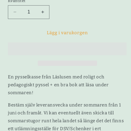
Kvantitet
Minska
Öka
kvantitet
kvantitet
för
för
Bok-
Bok-
Lägg i varukorgen
&amp;
&amp;
pysselpaket
pysselpaket
En pysselkasse från Läslusen med roligt och
pedagogiskt pyssel + en bra bok att läsa under
sommaren!
Bestäm själv leveransvecka under sommaren från 1
juni och framåt. Vi kan eventuellt även skicka till
sommarstugor runt hela landet så länge det det finns
ett utlämningsställe för DSV/Schenker i ert