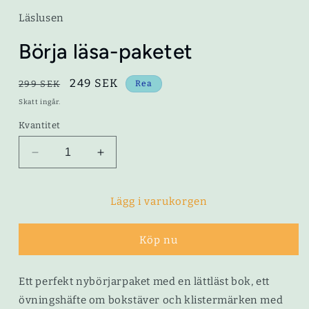
Läslusen
Börja läsa-paketet
Ordinarie
Försäljningspris
249 SEK
299 SEK
Rea
pris
Skatt ingår.
Kvantitet
Minska
Öka
kvantitet
kvantitet
för
för
Börja
Börja
Lägg i varukorgen
läsa-
läsa-
paketet
paketet
Köp nu
Ett perfekt nybörjarpaket med en lättläst bok, ett
övningshäfte om bokstäver och klistermärken med