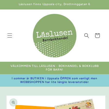
vidare
Läslusen finns Uppsala city, Drottninggatan 6
till
innehåll
Varukorg
VÄLKOMMEN TILL LÄSLUSEN - BOKHANDEL & BOKKLUBB
FÖR BARN!
I sommar är BUTIKEN i Uppsala ÖPPEN som vanligt men
WEBBSHOPPEN har lite längre leveranstider
 vidare till
oduktinformation